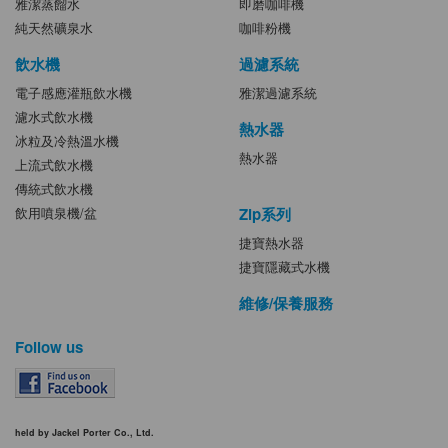
雅潔蒸餾水
即磨咖啡機
純天然礦泉水
咖啡粉機
飲水機
過濾系統
電子感應灌瓶飲水機
雅潔過濾系統
濾水式飲水機
熱水器
冰粒及冷熱溫水機
熱水器
上流式飲水機
傳統式飲水機
Zip系列
飲用噴泉機/盆
捷寶熱水器
捷寶隱藏式水機
維修/保養服務
Follow us
held by Jackel Porter Co., Ltd.