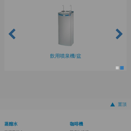
飲用噴泉機/盆
置頂
蒸餾水
咖啡機