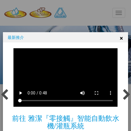
Toggle
naviga
×
最新推介
電子感應灌瓶飲
水機
首頁
飲水機
電子感應灌瓶飲水機
前往 雅潔『零接觸』智能自動飲水
機/灌瓶系統